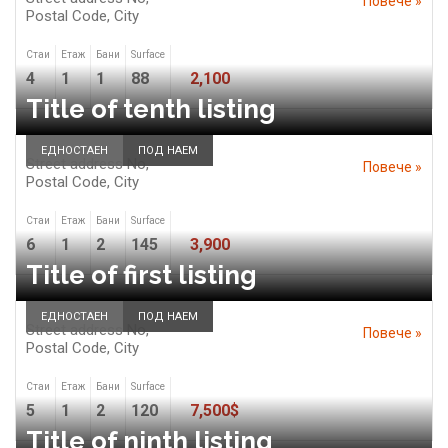
Повече »
Postal Code,
City
Стаи
Етаж
Бани
Surface
4
1
1
88
2,100
Title of tenth listing
ЕДНОСТАЕН
ПОД НАЕМ
Street address No,
Повече »
Postal Code,
City
Стаи
Етаж
Бани
Surface
6
1
2
145
3,900
Title of first listing
ЕДНОСТАЕН
ПОД НАЕМ
Street address No,
Повече »
Postal Code,
City
Стаи
Етаж
Бани
Surface
5
1
2
120
7,500$
Title of ninth listing