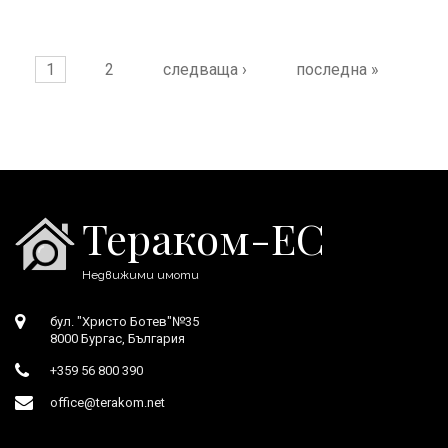
Страници
1
2
следваща ›
последна »
Тераком-ЕС
Недвижими имоти
бул. "Христо Ботев"№35
8000 Бургас, България
+359 56 800 390
office@terakom.net