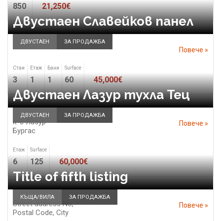
850
21,250€
Двустаен Славейков панел
ДВУСТАЕН
ЗА ПРОДАЖБА
Повече »
Стаи
Етаж
Бани
Surface
3
1
1
60
45,000€
Двустаен Лазур тухла Тец
ДВУСТАЕН
ЗА ПРОДАЖБА
к-с Лазур
Повече »
Бургас
Етаж
Surface
6
125
60,000€
Title of fifth listing
КЪЩА/ВИЛА
ЗА ПРОДАЖБА
Street address No,
Повече »
Postal Code,
City