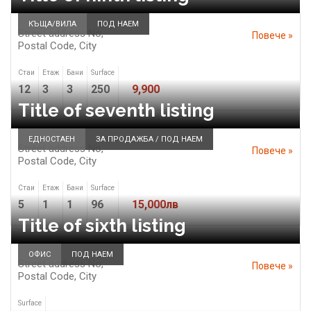
КЪЩА/ВИЛА
ПОД НАЕМ
Street address No,
Повече »
Postal Code,
City
Стаи
Етаж
Бани
Surface
12
3
3
250
9,900
Title of seventh listing
ЕДНОСТАЕН
ЗА ПРОДАЖБА / ПОД НАЕМ
Street address No,
Повече »
Postal Code,
City
Стаи
Етаж
Бани
Surface
5
1
1
96
15,000лв
Title of sixth listing
ОФИС
ПОД НАЕМ
Street address No,
Повече »
Postal Code,
City
Surface