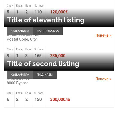
Стаи
Етаж
Бани
Surface
5
1
2
110
120,000€
Title of eleventh listing
КЪЩА/ВИЛА
ЗА ПРОДАЖБА
Street address No,
Повече »
Postal Code,
City
Стаи
Етаж
Бани
Surface
9
1
3
165
235,000
Title of second listing
КЪЩА/ВИЛА
ПОД НАЕМ
бул.Хр.Ботев
Повече »
8000
Бургас
Стаи
Етаж
Бани
Surface
6
2
2
150
300,000лв