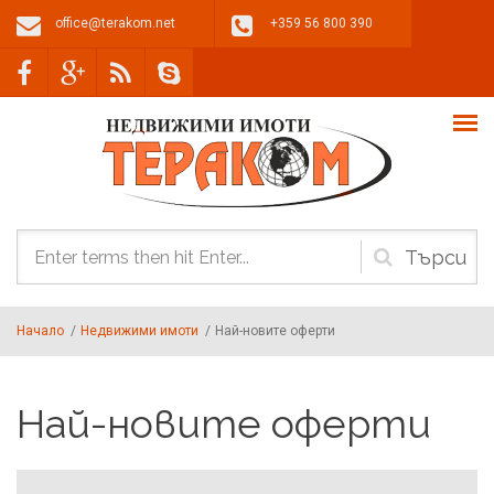
Премини към основното съдържание
office@terakom.net
+359 56 800 390
Форма
за
Начало
/
Недвижими имоти
/
Най-новите оферти
търсене
Най-новите оферти