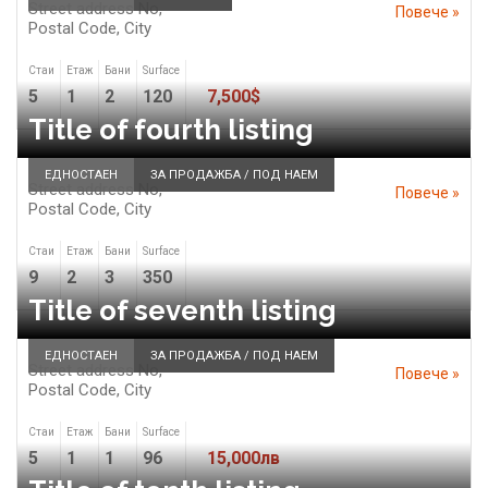
Street address No,
Повече »
Postal Code,
City
Стаи
Етаж
Бани
Surface
5
1
2
120
7,500$
Title of fourth listing
ЕДНОСТАЕН
ЗА ПРОДАЖБА / ПОД НАЕМ
Street address No,
Повече »
Postal Code,
City
Стаи
Етаж
Бани
Surface
9
2
3
350
Title of seventh listing
ЕДНОСТАЕН
ЗА ПРОДАЖБА / ПОД НАЕМ
Street address No,
Повече »
Postal Code,
City
Стаи
Етаж
Бани
Surface
5
1
1
96
15,000лв