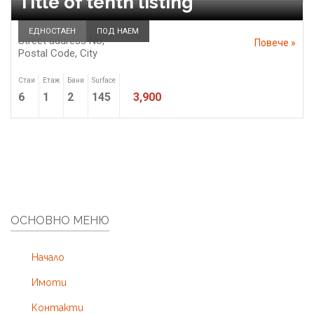
Title of tenth listing
ЕДНОСТАЕН
ПОД НАЕМ
Street address No,
Повече »
Postal Code,
City
Стаи
Етаж
Бани
Surface
6
1
2
145
3,900
ОСНОВНО МЕНЮ
Начало
Имоти
Контакти