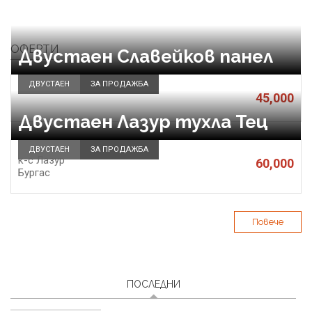
ОФЕРТИ
Двустаен Славейков панел
ДВУСТАЕН
ЗА ПРОДАЖБА
45,000
Двустаен Лазур тухла Тец
ДВУСТАЕН
ЗА ПРОДАЖБА
к-с Лазур
60,000
Бургас
Повече
ПОСЛЕДНИ
(АКТИВЕН РАЗДЕЛ)